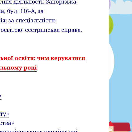
ня діяльності: Запорізька
, буд. 116-А, за
я; за спеціальністю
освітою: сестринська справа.
ьної освіти: чим керуватися
альному році
»
іту»
ства»
функціонування української