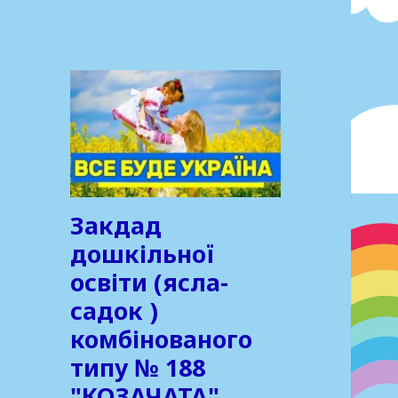
Закдад
дошкільної
освіти (ясла-
садок )
комбінованого
типу № 188
"КОЗАЧАТА"