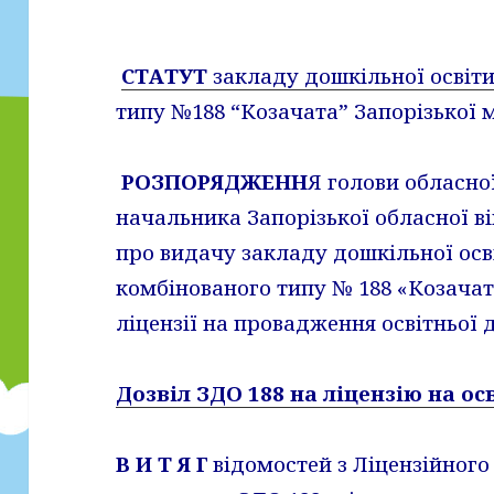
СТАТУТ
закладу дошкільної освіт
типу №188 “Козачата” Запорізько
РОЗПОРЯДЖЕНН
Я голови обласно
начальника Запорізької обласної ві
про видачу закладу дошкільної осв
комбінованого типу № 188 «Козачат
ліцензії на провадження освітньої 
Дозвіл ЗДО 188 на ліцензію на ос
В И Т Я Г
відомостей з Ліцензійного