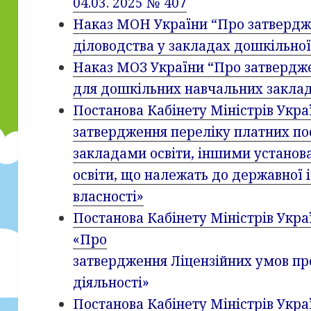
04.03. 2025
№ 407
Наказ МОН України “Про затвердже
діловодства у закладах дошкільної 
Наказ МОЗ України “Про затвердж
для дошкільних навчальних закладі
Постанова Кабінету Міністрів Укра
затвердження переліку платних пос
закладами освіти, іншими установ
освіти, що належать до державної
власності»
Постанова Кабінету Міністрів Украї
«Про
затвердження Ліцензійних умов пр
діяльності»
Постанова Кабінету Міністрів Украї