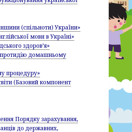
еншини (спільноти) України»
нглійської мови в Україні»
дського здоров’я»
та протидію домашньому
ну процедуру»
віти (Базовий компонент
ення Порядку зарахування,
ванців до державних,