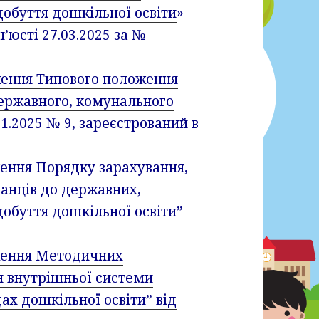
добуття дошкільної освіти
»
н’юсті 27.03.2025 за №
ення Типового положення
державного, комунального
.01.2025 № 9, зареєстрований в
ення Порядку зарахування,
ванців до державних,
добуття дошкільної освіти”
ження Методичних
я внутрішньої системи
дах дошкільної освіти” від