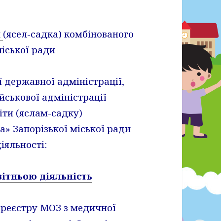
и
(ясел-садка) комбінованого
ї міської ради
ї державної адміністрації,
йськової адміністрації
іти (яслам-садку)
а» Запорізької міської ради
діяльності:
вітньою діяльність
 реєстру МОЗ з медичної